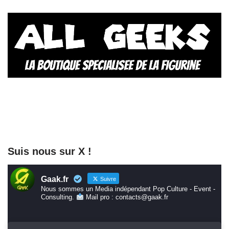
Suis nous sur X !
Gaak.fr
Suivre
Nous sommes un Media indépendant Pop Culture - Event -
Consulting.
Mail pro : contacts@gaak.fr