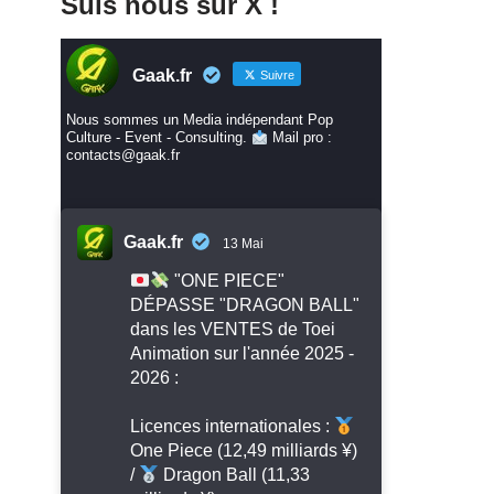
Suis nous sur X !
Gaak.fr
Suivre
Nous sommes un Media indépendant Pop
Culture - Event - Consulting.
Mail pro :
contacts@gaak.fr
Gaak.fr
13 Mai
"ONE PIECE"
DÉPASSE "DRAGON BALL"
dans les VENTES de Toei
Animation sur l'année 2025 -
2026 :
Licences internationales :
One Piece (12,49 milliards ¥)
/
Dragon Ball (11,33