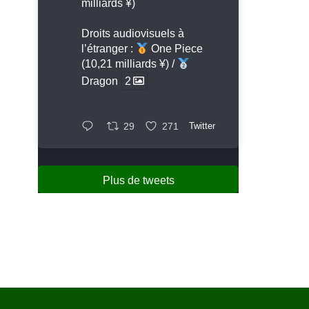
milliards ¥)
Droits audiovisuels à
l’étranger :
One Piece
(10,21 milliards ¥) /
Dragon
2
29
271
Twitter
Plus de tweets