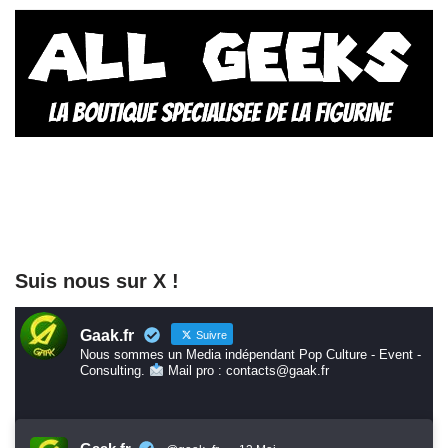
Suis nous sur X !
Gaak.fr
Suivre
Nous sommes un Media indépendant Pop Culture - Event -
Consulting.
Mail pro : contacts@gaak.fr