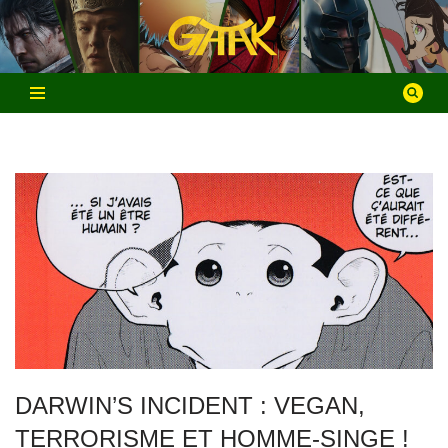
Aller
au
contenu
DARWIN’S INCIDENT : VEGAN,
TERRORISME ET HOMME-SINGE !