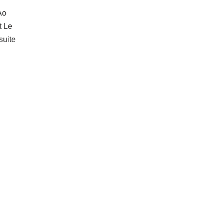
Ao
t Le
 suite