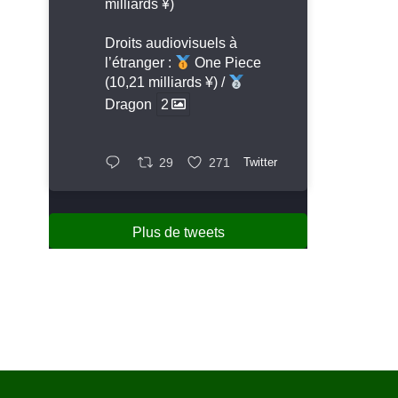
milliards ¥)
Droits audiovisuels à
l’étranger :
One Piece
(10,21 milliards ¥) /
Dragon
2
29
271
Twitter
Plus de tweets