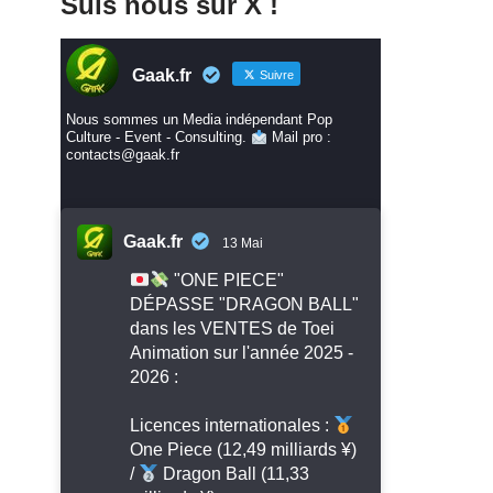
Suis nous sur X !
Gaak.fr
Suivre
Nous sommes un Media indépendant Pop
Culture - Event - Consulting.
Mail pro :
contacts@gaak.fr
Gaak.fr
13 Mai
"ONE PIECE"
DÉPASSE "DRAGON BALL"
dans les VENTES de Toei
Animation sur l'année 2025 -
2026 :
Licences internationales :
One Piece (12,49 milliards ¥)
/
Dragon Ball (11,33