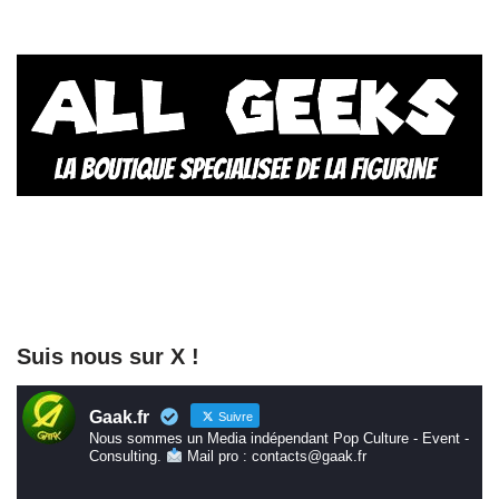
Suis nous sur X !
Gaak.fr
Suivre
Nous sommes un Media indépendant Pop Culture - Event -
Consulting.
Mail pro : contacts@gaak.fr