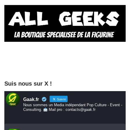
Suis nous sur X !
Gaak.fr
Suivre
Nous sommes un Media indépendant Pop Culture - Event -
Consulting.
Mail pro : contacts@gaak.fr