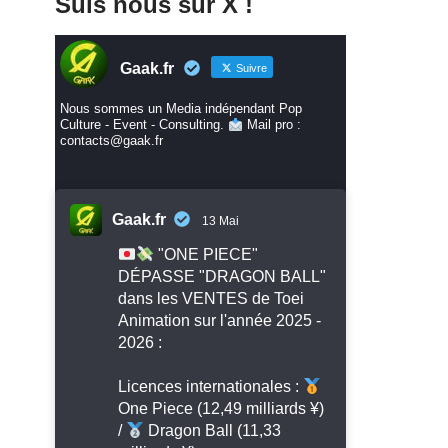
Suis nous sur X !
Gaak.fr
Suivre
Nous sommes un Media indépendant Pop
Culture - Event - Consulting.
Mail pro :
contacts@gaak.fr
Gaak.fr
13 Mai
"ONE PIECE"
DÉPASSE "DRAGON BALL"
dans les VENTES de Toei
Animation sur l'année 2025 -
2026 :
Licences internationales :
One Piece (12,49 milliards ¥)
/
Dragon Ball (11,33