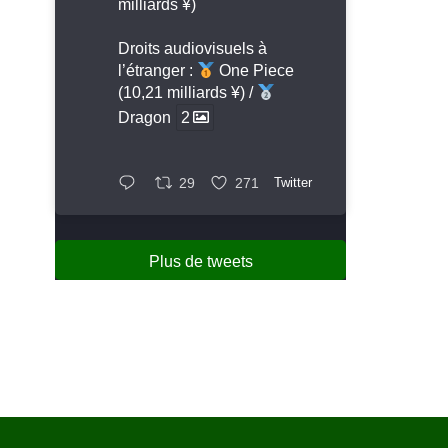
milliards ¥)
Droits audiovisuels à
l’étranger :
One Piece
(10,21 milliards ¥) /
Dragon
2
29
271
Twitter
Plus de tweets