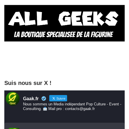
Suis nous sur X !
Gaak.fr
Suivre
Nous sommes un Media indépendant Pop Culture - Event -
Consulting.
Mail pro : contacts@gaak.fr