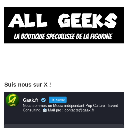
Suis nous sur X !
Gaak.fr
Suivre
Nous sommes un Media indépendant Pop Culture - Event -
Consulting.
Mail pro : contacts@gaak.fr