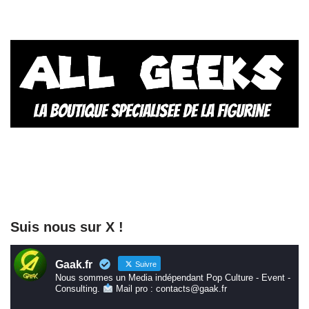
Suis nous sur X !
Gaak.fr
Suivre
Nous sommes un Media indépendant Pop Culture - Event -
Consulting.
Mail pro : contacts@gaak.fr