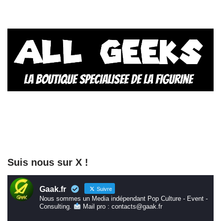
Suis nous sur X !
Gaak.fr
Suivre
Nous sommes un Media indépendant Pop Culture - Event -
Consulting.
Mail pro : contacts@gaak.fr