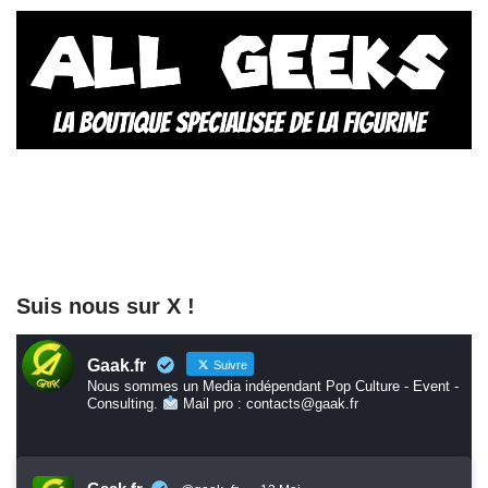
Suis nous sur X !
Gaak.fr
Suivre
Nous sommes un Media indépendant Pop Culture - Event -
Consulting.
Mail pro : contacts@gaak.fr