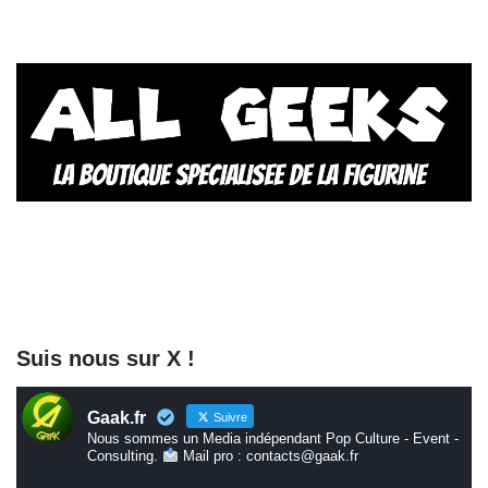
Suis nous sur X !
Gaak.fr
Suivre
Nous sommes un Media indépendant Pop Culture - Event -
Consulting.
Mail pro : contacts@gaak.fr