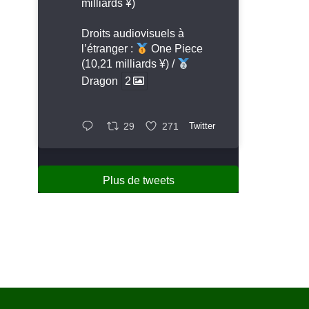
milliards ¥)
Droits audiovisuels à
l’étranger :
One Piece
(10,21 milliards ¥) /
Dragon
2
29
271
Twitter
Plus de tweets