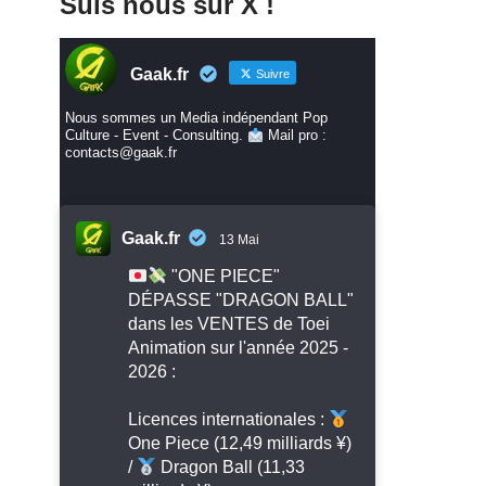
Suis nous sur X !
Gaak.fr
Suivre
Nous sommes un Media indépendant Pop
Culture - Event - Consulting.
Mail pro :
contacts@gaak.fr
Gaak.fr
13 Mai
"ONE PIECE"
DÉPASSE "DRAGON BALL"
dans les VENTES de Toei
Animation sur l'année 2025 -
2026 :
Licences internationales :
One Piece (12,49 milliards ¥)
/
Dragon Ball (11,33