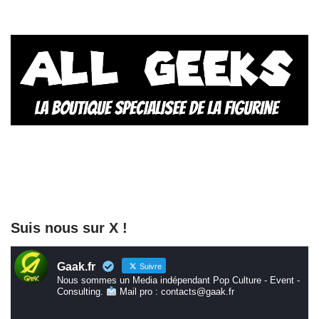
Suis nous sur X !
Gaak.fr
Suivre
Nous sommes un Media indépendant Pop Culture - Event -
Consulting.
Mail pro : contacts@gaak.fr