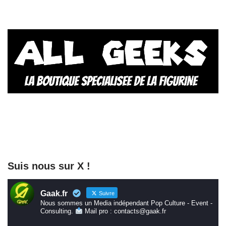
Suis nous sur X !
Gaak.fr
Suivre
Nous sommes un Media indépendant Pop Culture - Event -
Consulting.
Mail pro : contacts@gaak.fr