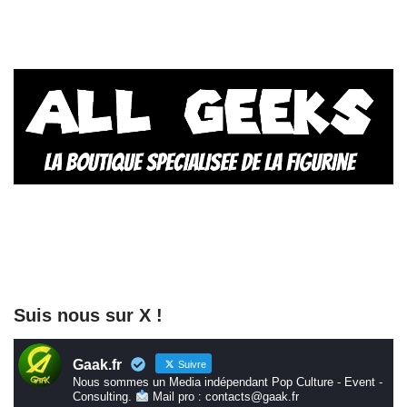
Suis nous sur X !
Gaak.fr
Suivre
Nous sommes un Media indépendant Pop Culture - Event -
Consulting.
Mail pro : contacts@gaak.fr