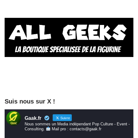
Suis nous sur X !
Gaak.fr
Suivre
Nous sommes un Media indépendant Pop Culture - Event -
Consulting.
Mail pro : contacts@gaak.fr