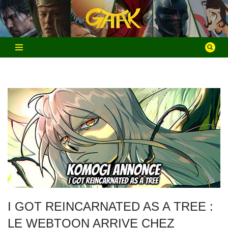
Aller
au
contenu
I GOT REINCARNATED AS A TREE :
LE WEBTOON ARRIVE CHEZ