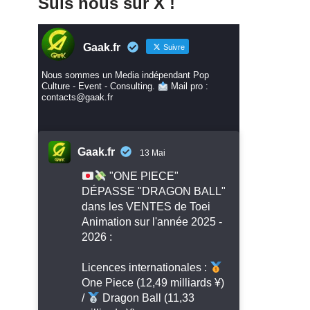
Suis nous sur X !
Gaak.fr
Suivre
Nous sommes un Media indépendant Pop
Culture - Event - Consulting.
Mail pro :
contacts@gaak.fr
Gaak.fr
13 Mai
"ONE PIECE"
DÉPASSE "DRAGON BALL"
dans les VENTES de Toei
Animation sur l'année 2025 -
2026 :
Licences internationales :
One Piece (12,49 milliards ¥)
/
Dragon Ball (11,33