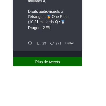
milliards ¥)
Droits audiovisuels à
l’étranger :
One Piece
(10,21 milliards ¥) /
Dragon
2
29
271
Twitter
Plus de tweets