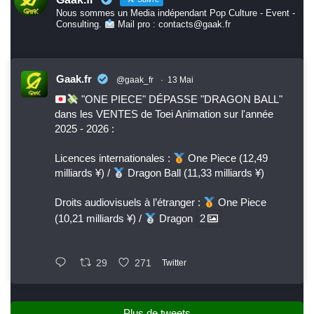
Nous sommes un Media indépendant Pop Culture - Event -
Consulting.
Mail pro : contacts@gaak.fr
Gaak.fr
@gaak_fr
·
13 Mai
"ONE PIECE" DÉPASSE "DRAGON BALL"
dans les VENTES de Toei Animation sur l'année
2025 - 2026 :
Licences internationales :
One Piece (12,49
milliards ¥) /
Dragon Ball (11,33 milliards ¥)
Droits audiovisuels à l’étranger :
One Piece
(10,21 milliards ¥) /
Dragon
2
29
271
Twitter
Plus de tweets