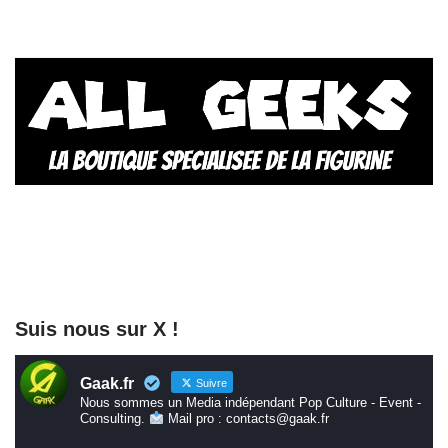
Suis nous sur X !
Gaak.fr
Suivre
Nous sommes un Media indépendant Pop Culture - Event -
Consulting.
Mail pro : contacts@gaak.fr