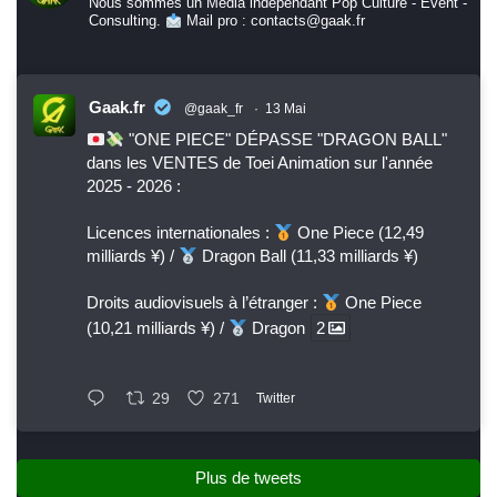
Nous sommes un Media indépendant Pop Culture - Event -
Consulting.
Mail pro : contacts@gaak.fr
Gaak.fr
@gaak_fr
·
13 Mai
"ONE PIECE" DÉPASSE "DRAGON BALL"
dans les VENTES de Toei Animation sur l'année
2025 - 2026 :
Licences internationales :
One Piece (12,49
milliards ¥) /
Dragon Ball (11,33 milliards ¥)
Droits audiovisuels à l’étranger :
One Piece
(10,21 milliards ¥) /
Dragon
2
29
271
Twitter
Plus de tweets