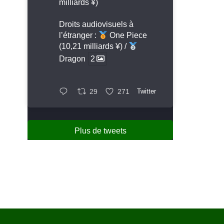
milliards ¥)
Droits audiovisuels à
l’étranger :
One Piece
(10,21 milliards ¥) /
Dragon
2
29
271
Twitter
Plus de tweets