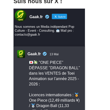
Suis nous sur X !
Gaak.fr
Suivre
Nous sommes un Media indépendant Pop
Culture - Event - Consulting.
Mail pro :
contacts@gaak.fr
Gaak.fr
13 Mai
"ONE PIECE"
DÉPASSE "DRAGON BALL"
dans les VENTES de Toei
Animation sur l'année 2025 -
2026 :
Licences internationales :
One Piece (12,49 milliards ¥)
/
Dragon Ball (11,33