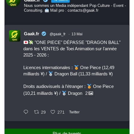
Nous sommes un Media indépendant Pop Culture - Event -
Consulting.
Mail pro : contacts@gaak.fr
Gaak.fr
@gaak_fr
·
13 Mai
"ONE PIECE" DÉPASSE "DRAGON BALL"
dans les VENTES de Toei Animation sur l'année
2025 - 2026 :
Licences internationales :
One Piece (12,49
milliards ¥) /
Dragon Ball (11,33 milliards ¥)
Droits audiovisuels à l’étranger :
One Piece
(10,21 milliards ¥) /
Dragon
2
29
271
Twitter
Plus de tweets