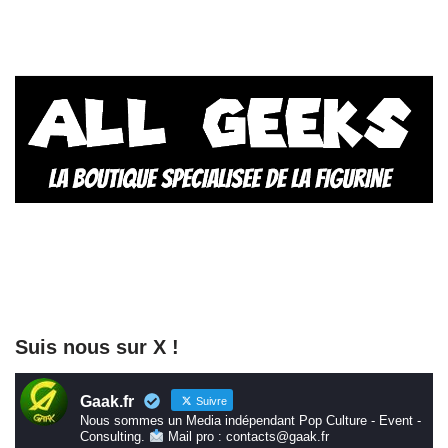
Suis nous sur X !
Gaak.fr
Suivre
Nous sommes un Media indépendant Pop Culture - Event -
Consulting.
Mail pro : contacts@gaak.fr