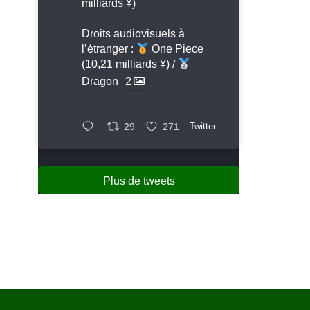
milliards ¥)
Droits audiovisuels à
l’étranger :
One Piece
(10,21 milliards ¥) /
Dragon
2
29
271
Twitter
Plus de tweets