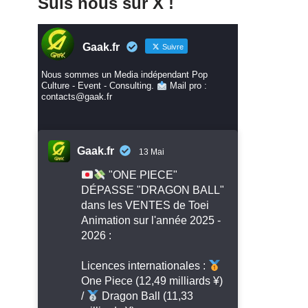
Suis nous sur X !
Gaak.fr
Suivre
Nous sommes un Media indépendant Pop
Culture - Event - Consulting.
Mail pro :
contacts@gaak.fr
Gaak.fr
13 Mai
"ONE PIECE"
DÉPASSE "DRAGON BALL"
dans les VENTES de Toei
Animation sur l'année 2025 -
2026 :
Licences internationales :
One Piece (12,49 milliards ¥)
/
Dragon Ball (11,33