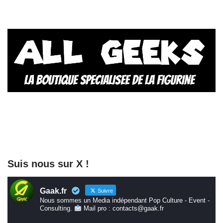
Suis nous sur X !
Gaak.fr
Suivre
Nous sommes un Media indépendant Pop Culture - Event -
Consulting.
Mail pro : contacts@gaak.fr