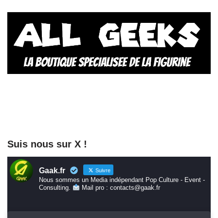
Suis nous sur X !
Gaak.fr
Suivre
Nous sommes un Media indépendant Pop Culture - Event -
Consulting.
Mail pro : contacts@gaak.fr