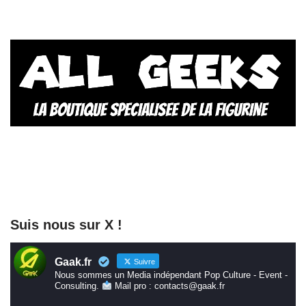
Suis nous sur X !
Gaak.fr
Suivre
Nous sommes un Media indépendant Pop Culture - Event -
Consulting.
Mail pro : contacts@gaak.fr