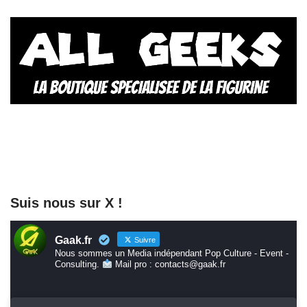
Suis nous sur X !
Gaak.fr
Suivre
Nous sommes un Media indépendant Pop Culture - Event -
Consulting.
Mail pro : contacts@gaak.fr