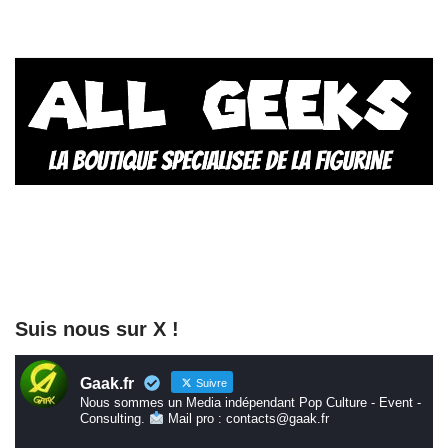
Suis nous sur X !
Gaak.fr
Suivre
Nous sommes un Media indépendant Pop Culture - Event -
Consulting.
Mail pro : contacts@gaak.fr