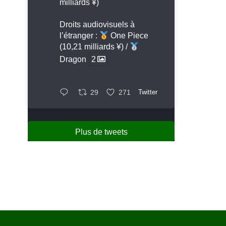
milliards ¥)
Droits audiovisuels à
l’étranger :
One Piece
(10,21 milliards ¥) /
Dragon
2
29
271
Twitter
Plus de tweets