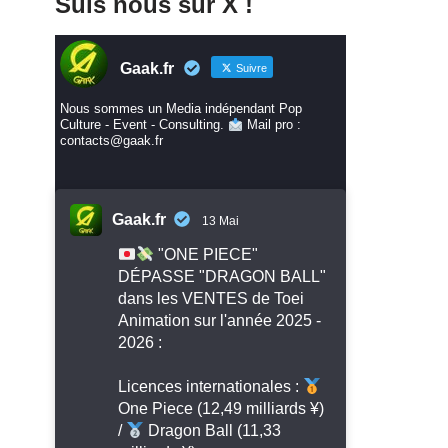
Suis nous sur X !
Gaak.fr
Suivre
Nous sommes un Media indépendant Pop
Culture - Event - Consulting.
Mail pro :
contacts@gaak.fr
Gaak.fr
13 Mai
"ONE PIECE"
DÉPASSE "DRAGON BALL"
dans les VENTES de Toei
Animation sur l'année 2025 -
2026 :
Licences internationales :
One Piece (12,49 milliards ¥)
/
Dragon Ball (11,33