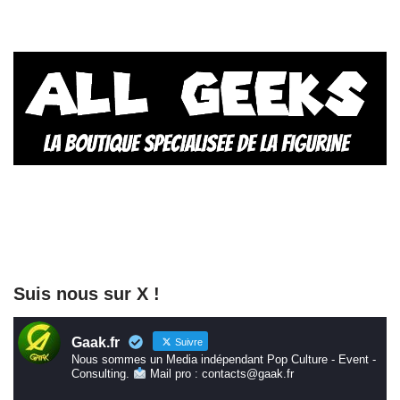
Suis nous sur X !
Gaak.fr
Suivre
Nous sommes un Media indépendant Pop Culture - Event -
Consulting.
Mail pro : contacts@gaak.fr