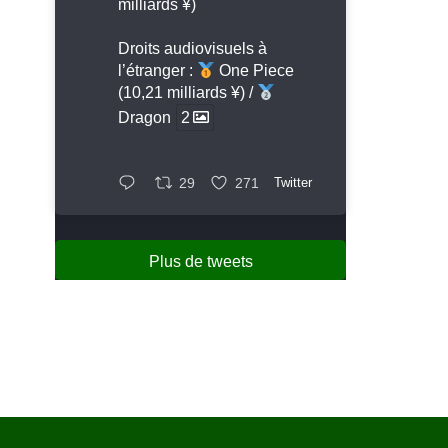
milliards ¥)
Droits audiovisuels à
l’étranger :
One Piece
(10,21 milliards ¥) /
Dragon
2
29
271
Twitter
Plus de tweets