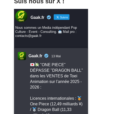
Suis nous sur X !
Gaak.fr
Suivre
Nous sommes un Media indépendant Pop
Culture - Event - Consulting.
Mail pro :
contacts@gaak.fr
Gaak.fr
13 Mai
"ONE PIECE"
DÉPASSE "DRAGON BALL"
dans les VENTES de Toei
Animation sur l'année 2025 -
2026 :
Licences internationales :
One Piece (12,49 milliards ¥)
/
Dragon Ball (11,33