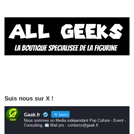
Suis nous sur X !
Gaak.fr
Suivre
Nous sommes un Media indépendant Pop Culture - Event -
Consulting.
Mail pro : contacts@gaak.fr