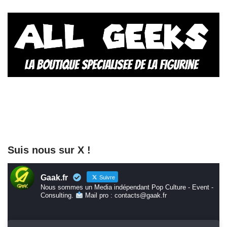
Suis nous sur X !
Gaak.fr
Suivre
Nous sommes un Media indépendant Pop Culture - Event -
Consulting.
Mail pro : contacts@gaak.fr