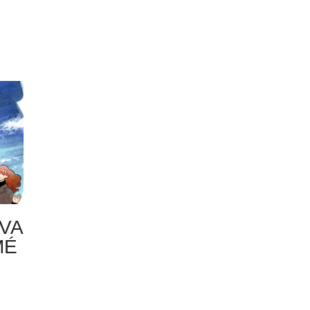
VA
MÉ