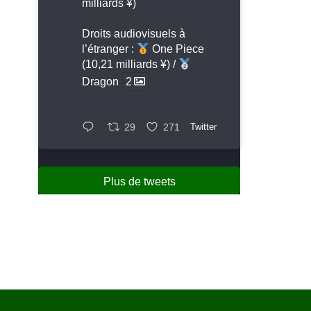
milliards ¥)
Droits audiovisuels à
l’étranger :
One Piece
(10,21 milliards ¥) /
Dragon
2
29
271
Twitter
Plus de tweets