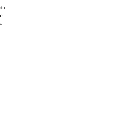
 du
to
 »