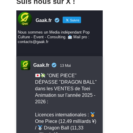
Suis nous sur X !
Gaak.fr
Suivre
Nous sommes un Media indépendant Pop
Culture - Event - Consulting.
Mail pro :
contacts@gaak.fr
Gaak.fr
13 Mai
"ONE PIECE"
DÉPASSE "DRAGON BALL"
dans les VENTES de Toei
Animation sur l'année 2025 -
2026 :
Licences internationales :
One Piece (12,49 milliards ¥)
/
Dragon Ball (11,33