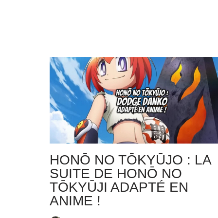
HONŌ NO TŌKYŪJO : LA
SUITE DE HONŌ NO
TŌKYŪJI ADAPTÉ EN
ANIME !