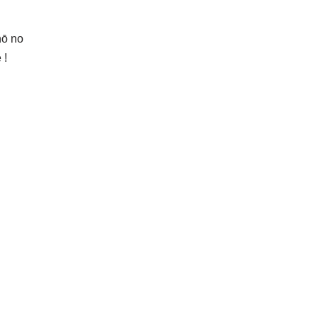
nō no
 !