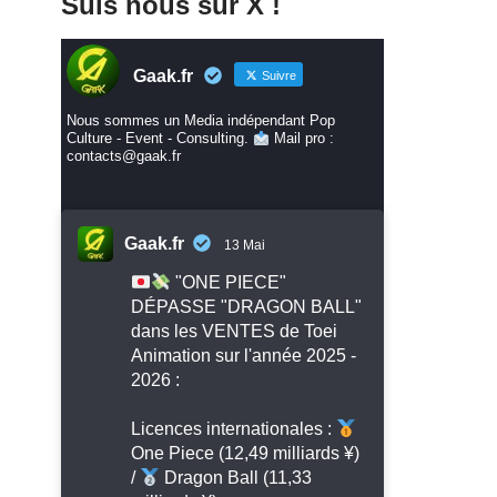
Suis nous sur X !
Gaak.fr
Suivre
Nous sommes un Media indépendant Pop
Culture - Event - Consulting.
Mail pro :
contacts@gaak.fr
Gaak.fr
13 Mai
"ONE PIECE"
DÉPASSE "DRAGON BALL"
dans les VENTES de Toei
Animation sur l'année 2025 -
2026 :
Licences internationales :
One Piece (12,49 milliards ¥)
/
Dragon Ball (11,33