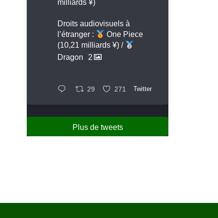
milliards ¥)
Droits audiovisuels à
l’étranger :
One Piece
(10,21 milliards ¥) /
Dragon
2
29
271
Twitter
Plus de tweets