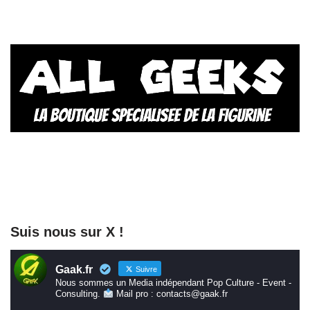
Suis nous sur X !
Gaak.fr
Suivre
Nous sommes un Media indépendant Pop Culture - Event -
Consulting.
Mail pro : contacts@gaak.fr