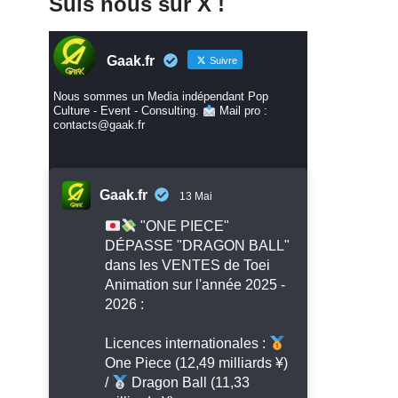
Suis nous sur X !
Gaak.fr
Suivre
Nous sommes un Media indépendant Pop
Culture - Event - Consulting.
Mail pro :
contacts@gaak.fr
Gaak.fr
13 Mai
"ONE PIECE"
DÉPASSE "DRAGON BALL"
dans les VENTES de Toei
Animation sur l'année 2025 -
2026 :
Licences internationales :
One Piece (12,49 milliards ¥)
/
Dragon Ball (11,33