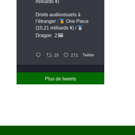
milliards ¥)
Droits audiovisuels à
l’étranger :
One Piece
(10,21 milliards ¥) /
Dragon
2
29
271
Twitter
Plus de tweets