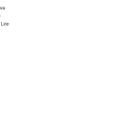
va
e
…
Lire