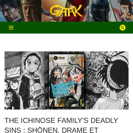
Aller
au
contenu
THE ICHINOSE FAMILY’S DEADLY
SINS : SHŌNEN, DRAME ET