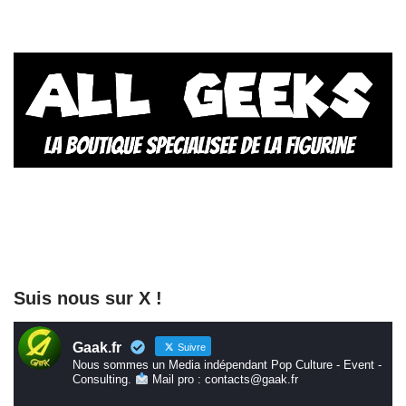
Suis nous sur X !
Gaak.fr
Suivre
Nous sommes un Media indépendant Pop Culture - Event -
Consulting.
Mail pro : contacts@gaak.fr