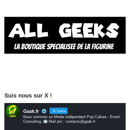
Suis nous sur X !
Gaak.fr
Suivre
Nous sommes un Media indépendant Pop Culture - Event -
Consulting.
Mail pro : contacts@gaak.fr