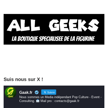
Suis nous sur X !
Gaak.fr
Suivre
Nous sommes un Media indépendant Pop Culture - Event -
Consulting.
Mail pro : contacts@gaak.fr