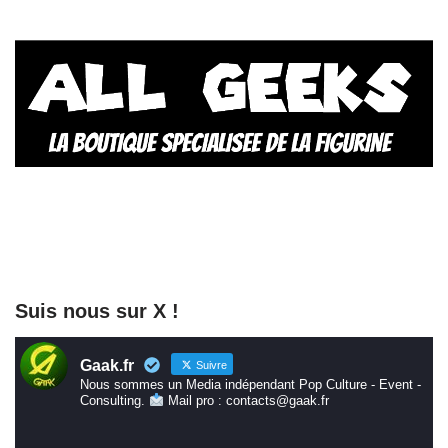
Suis nous sur X !
Gaak.fr
Suivre
Nous sommes un Media indépendant Pop Culture - Event -
Consulting.
Mail pro : contacts@gaak.fr