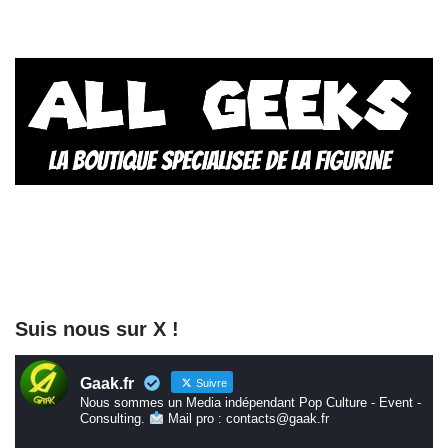
Suis nous sur X !
Gaak.fr
Suivre
Nous sommes un Media indépendant Pop Culture - Event -
Consulting.
Mail pro : contacts@gaak.fr