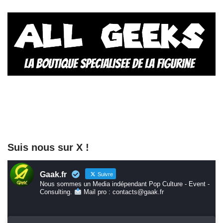
Suis nous sur X !
Gaak.fr
Suivre
Nous sommes un Media indépendant Pop Culture - Event -
Consulting.
Mail pro : contacts@gaak.fr