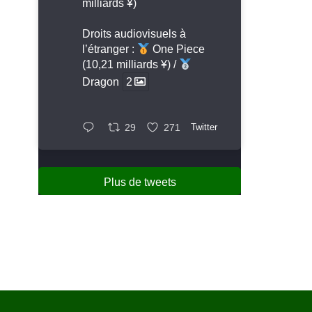
milliards ¥)
Droits audiovisuels à
l’étranger :
One Piece
(10,21 milliards ¥) /
Dragon
2
29
271
Twitter
Plus de tweets