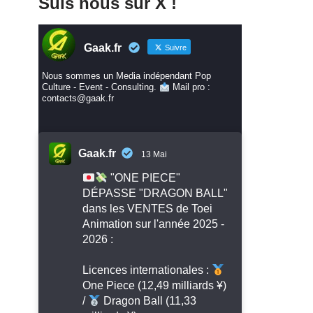
Suis nous sur X !
Gaak.fr
Suivre
Nous sommes un Media indépendant Pop
Culture - Event - Consulting.
Mail pro :
contacts@gaak.fr
Gaak.fr
13 Mai
"ONE PIECE"
DÉPASSE "DRAGON BALL"
dans les VENTES de Toei
Animation sur l'année 2025 -
2026 :
Licences internationales :
One Piece (12,49 milliards ¥)
/
Dragon Ball (11,33