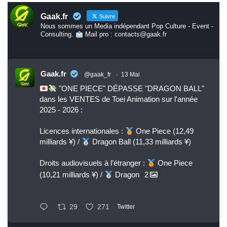
Gaak.fr
Suivre
Nous sommes un Media indépendant Pop Culture - Event -
Consulting.
Mail pro : contacts@gaak.fr
Gaak.fr
@gaak_fr
·
13 Mai
"ONE PIECE" DÉPASSE "DRAGON BALL"
dans les VENTES de Toei Animation sur l'année
2025 - 2026 :
Licences internationales :
One Piece (12,49
milliards ¥) /
Dragon Ball (11,33 milliards ¥)
Droits audiovisuels à l’étranger :
One Piece
(10,21 milliards ¥) /
Dragon
2
29
271
Twitter