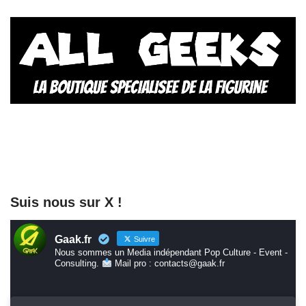
Suis nous sur X !
Gaak.fr
Suivre
Nous sommes un Media indépendant Pop Culture - Event -
Consulting.
Mail pro : contacts@gaak.fr