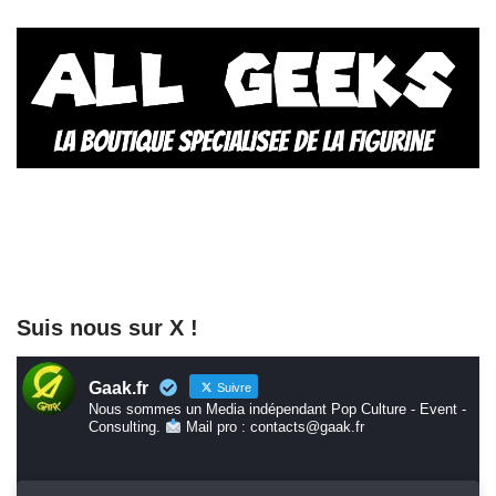
Suis nous sur X !
Gaak.fr
Suivre
Nous sommes un Media indépendant Pop Culture - Event -
Consulting.
Mail pro : contacts@gaak.fr